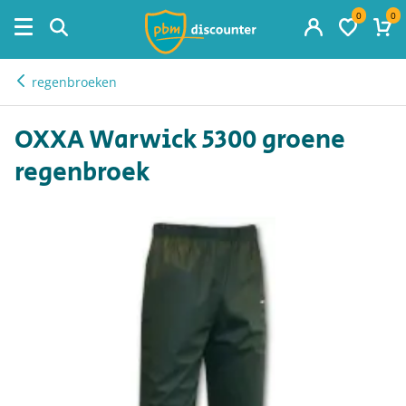
0
0
naar hoofdinhoud
regenbroeken
OXXA Warwick 5300 groene
regenbroek