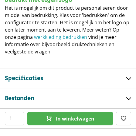
bedrukt met eigen logo
Het is mogelijk om dit product te personaliseren door
middel van bedrukking. Kies voor 'bedrukken' om de
configurator te starten. Het is mogelijk om het logo op
een later moment aan te leveren. Meer weten? Op
onze pagina
werkkleding bedrukken
vind je meer
informatie over bijvoorbeeld druktechnieken en
veelgestelde vragen.
Specificaties
Merk
OXXA
Bestanden
Artikelcode
24531505
OXXA Warwick 5300 regenbroek datasheet
EAN
8718249032233
In winkelwagen
Maat
L